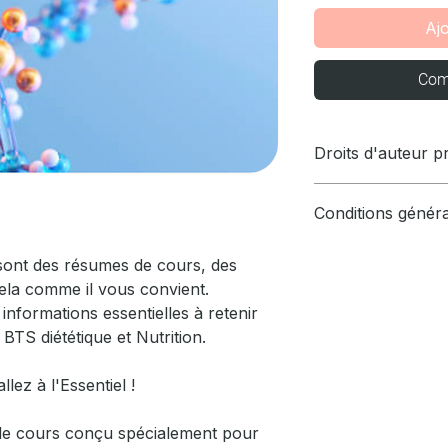
Aj
Com
Droits d'auteur 
Copyright, Tous dr
Conditions généra
Toutes copies ou di
personnes ou structu
En validant votre 
l'auteur sont interd
 sont des résumes de cours, des
automatiquement les
judiciaires avec un
cela comme il vous convient.
15000 euros.
s informations essentielles à retenir
BTS diététique et Nutrition.
lez à l'Essentiel !
 de cours conçu spécialement pour